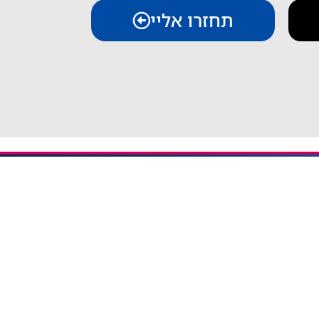
תחזרו אליי
יצירת קשר
iESIM - חבילות גלישה בחו"ל
אודות iESIM
כתובת: עמל 1, ראש העין
אימייל: service@iesim.co.il
 / אזורי Regional