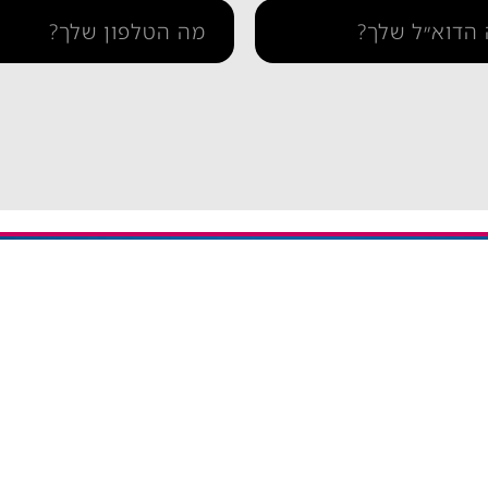
תמיכה
איך מתקינים eSIM באייפון
יתרה / טעינה חוזרת
איך מתקינים eSIM בסמסונג
והסדרי נגישות
איך מתקינים eSIM אנדרואיד​
ומדיניות פרטיות
esim באייפון
eSIM חבילות גלישה בחול
אי סים גלובלי Global eSIM
eSIM יבשתי