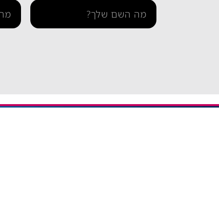
מידע ו
iESIM חבילות גלישה בחו"ל
דרך אתר iESIM תוכלו לרכוש את
בדיקת 
חבילת הגלישה המתאימה ביותר
הצהרה 
עבורכם במחירים מהנמוכים
תקנון 
בישראל, וכך תוכלו לחסוך מאות
שקלים על חבילת הגלישה בחו"ל