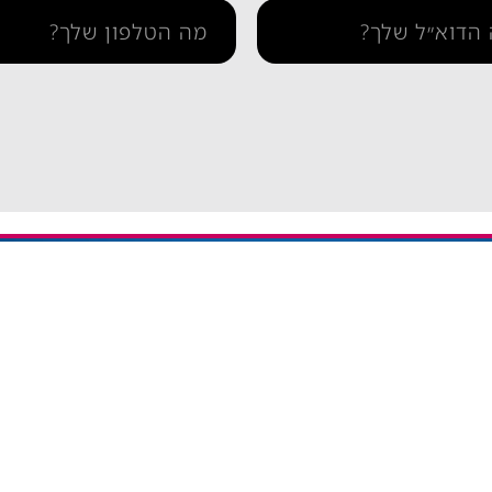
תמיכה
איך מתקינים eSIM באייפון
יתרה / טעינה חוזרת
איך מתקינים eSIM בסמסונג
והסדרי נגישות
איך מתקינים eSIM אנדרואיד​
ומדיניות פרטיות
esim באייפון
eSIM חבילות גלישה בחול
אי סים גלובלי Global eSIM
eSIM יבשתי