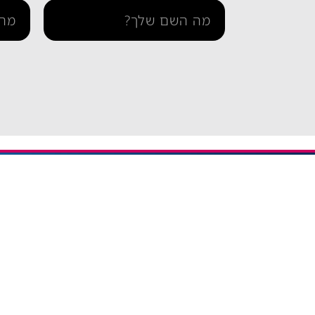
מידע ו
iESIM חבילות גלישה בחו"ל
דרך אתר iESIM תוכלו לרכוש את
בדיקת 
חבילת הגלישה המתאימה ביותר
הצהרה 
עבורכם במחירים מהנמוכים
תקנון 
בישראל, וכך תוכלו לחסוך מאות
שקלים על חבילת הגלישה בחו"ל