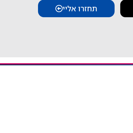
תחזרו אליי
יצירת קשר
iESIM - חבילות גלישה בחו"ל
אודות iESIM
כתובת: עמל 1, ראש העין
אימייל: service@iesim.co.il
 / אזורי Regional