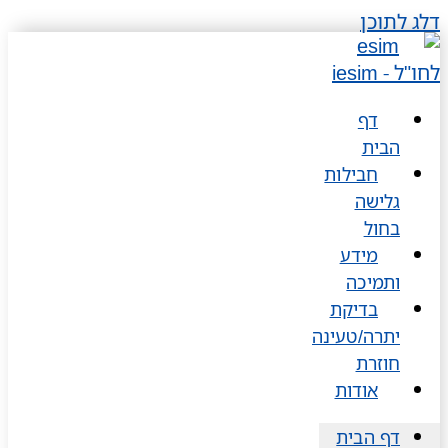
דלג לתוכן
דף
הבית
חבילות
גלישה
בחול
מידע
ותמיכה
בדיקת
יתרה/טעינה
חוזרת
אודות
דף הבית