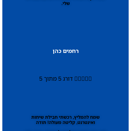
שלי.
רחמים כהן





דורג 5 מתוך 5
שמח להמליץ, רכשתי חבילת שיחות
ואינטרנט, קליטה מעולה! תודה