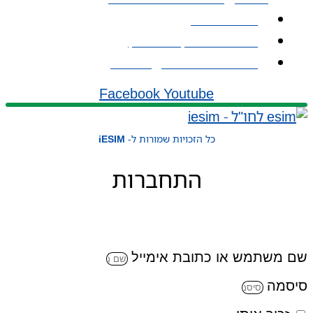
אודות iESIM
כתובת: עמל 1, ראש העין
אימייל: service@iesim.co.il
Facebook
Youtube
כל הזכויות שמורות ל-
iESIM
התחברות
שם משתמש או כתובת אימייל
סיסמה