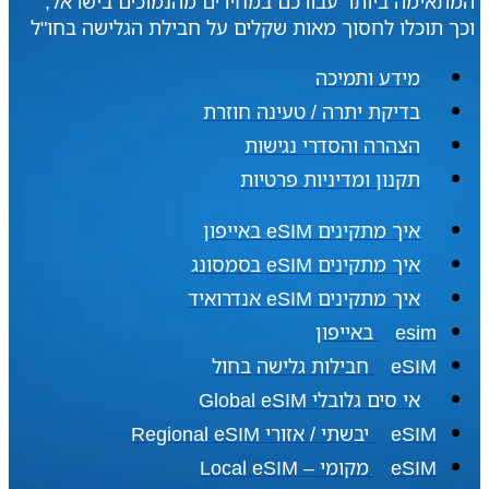
המתאימה ביותר עבורכם במחירים מהנמוכים בישראל,
וכך תוכלו לחסוך מאות שקלים על חבילת הגלישה בחו"ל
מידע ותמיכה
בדיקת יתרה / טעינה חוזרת
הצהרה והסדרי נגישות
תקנון ומדיניות פרטיות
איך מתקינים eSIM באייפון
איך מתקינים eSIM בסמסונג
איך מתקינים eSIM אנדרואיד​
esim באייפון
eSIM חבילות גלישה בחול
אי סים גלובלי Global eSIM
eSIM יבשתי / אזורי Regional eSIM
eSIM מקומי – Local eSIM