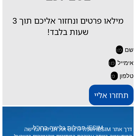
מילאו פרטים ונחזור אליכם תוך 3
שעות בלבד!
שם
אימייל
טלפון
תחזרו אליי
iESIM חבילות גלישה בחו"ל
דרך אתר iESIM תוכלו לרכוש את חבילת הגלישה