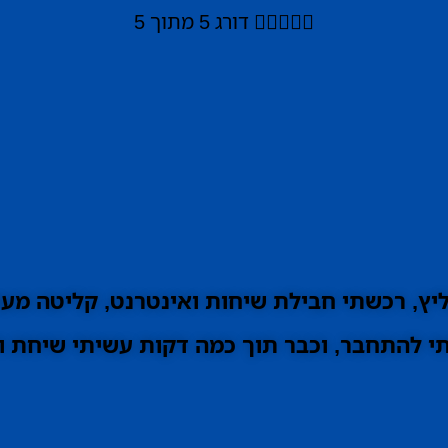





דורג 5 מתוך 5
ץ, רכשתי חבילת שיחות ואינטרנט, קליטה מעו
 להתחבר, וכבר תוך כמה דקות עשיתי שיחת וי