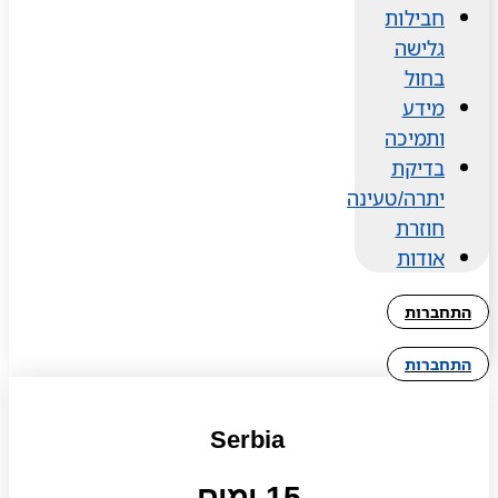
חבילות
גלישה
בחול
מידע
ותמיכה
בדיקת
יתרה/טעינה
חוזרת
אודות
התחברות
התחברות
Serbia
15 ימים