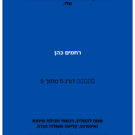
שלי.
רחמים כהן





דורג 5 מתוך 5
שמח להמליץ, רכשתי חבילת שיחות
ואינטרנט, קליטה מעולה! תודה