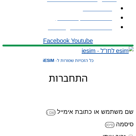
אודות iESIM
כתובת: עמל 1, ראש העין
אימייל: service@iesim.co.il
Facebook
Youtube
כל הזכויות שמורות ל-
iESIM
התחברות
שם משתמש או כתובת אימייל
סיסמה