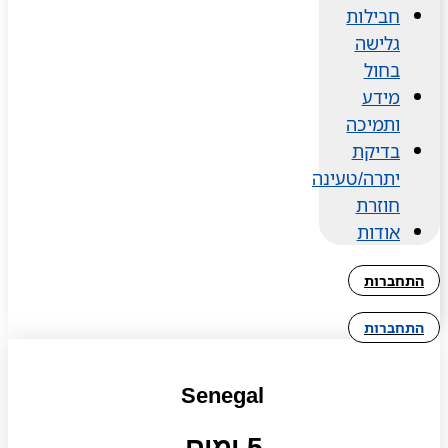
חבילות
גלישה
בחול
מידע
ותמיכה
בדיקת
יתרה/טעינה
חוזרת
אודות
התחברות
התחברות
Senegal
5 ימים