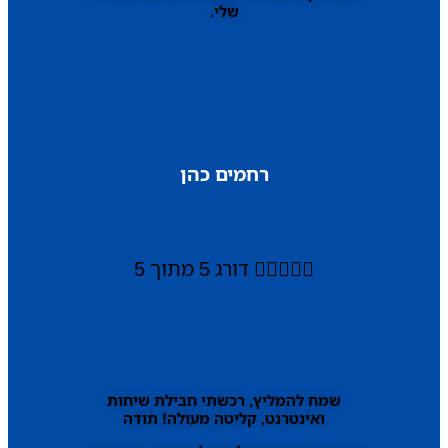
שלי.
רחמים כהן





דורג 5 מתוך 5
שמח להמליץ, רכשתי חבילת שיחות
ואינטרנט, קליטה מעולה! תודה