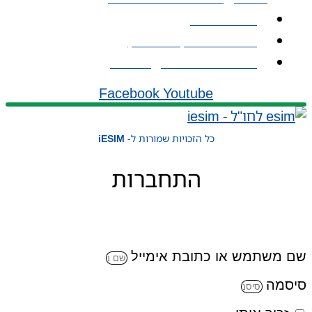
אודות iESIM
כתובת: עמל 1, ראש העין
אימייל: service@iesim.co.il
Facebook
Youtube
כל הזכויות שמורות ל-
iESIM
התחברות
שם משתמש או כתובת אימייל
סיסמה