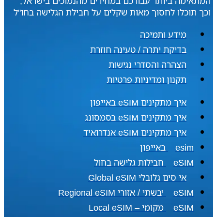
המתאימה ביותר עבורכם במחירים מהנמוכים בישראל,
וכך תוכלו לחסוך מאות שקלים על חבילת הגלישה בחו"ל
מידע ותמיכה
בדיקת יתרה / טעינה חוזרת
הצהרה והסדרי נגישות
תקנון ומדיניות פרטיות
איך מתקינים eSIM באייפון
איך מתקינים eSIM בסמסונג
איך מתקינים eSIM אנדרואיד​
esim באייפון
eSIM חבילות גלישה בחול
אי סים גלובלי Global eSIM
eSIM יבשתי / אזורי Regional eSIM
eSIM מקומי – Local eSIM