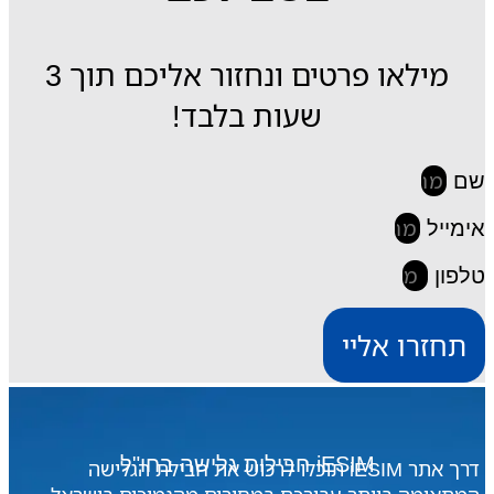
מילאו פרטים ונחזור אליכם תוך 3
שעות בלבד!
שם
אימייל
טלפון
תחזרו אליי
iESIM חבילות גלישה בחו"ל
דרך אתר iESIM תוכלו לרכוש את חבילת הגלישה