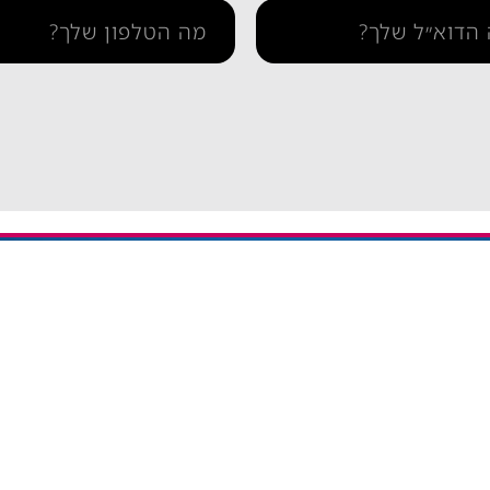
תמיכה
איך מתקינים eSIM באייפון
יתרה / טעינה חוזרת
איך מתקינים eSIM בסמסונג
והסדרי נגישות
איך מתקינים eSIM אנדרואיד​
ומדיניות פרטיות
esim באייפון
eSIM חבילות גלישה בחול
אי סים גלובלי Global eSIM
eSIM יבשתי