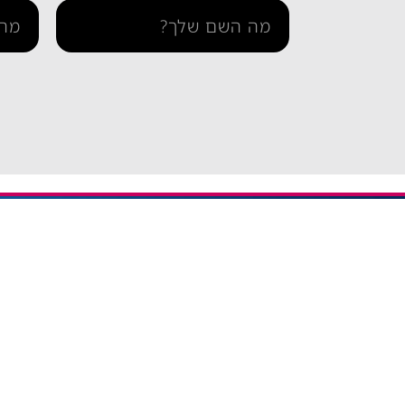
מידע ו
iESIM חבילות גלישה בחו"ל
דרך אתר iESIM תוכלו לרכוש את
בדיקת 
חבילת הגלישה המתאימה ביותר
הצהרה 
עבורכם במחירים מהנמוכים
תקנון 
בישראל, וכך תוכלו לחסוך מאות
שקלים על חבילת הגלישה בחו"ל