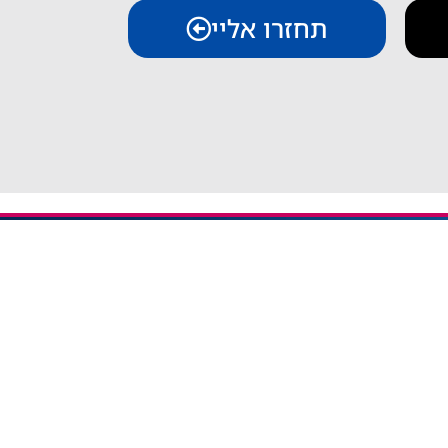
תחזרו אליי
יצירת קשר
iESIM - חבילות גלישה בחו"ל
אודות iESIM
כתובת: עמל 1, ראש העין
אימייל: service@iesim.co.il
 / אזורי Regional