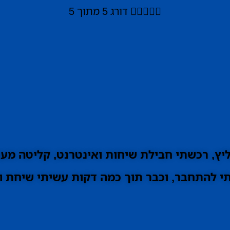





דורג 5 מתוך 5
ץ, רכשתי חבילת שיחות ואינטרנט, קליטה מעו
 להתחבר, וכבר תוך כמה דקות עשיתי שיחת וי