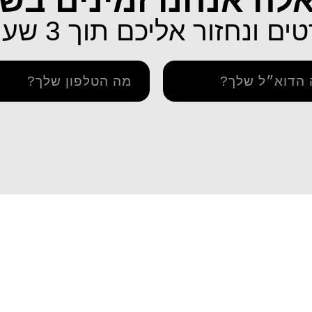
לה אנחנו זמינים בש
ונחזור אליכם תוך 3 שעות בלבד!
תמיכה
איך מתקינים eSIM באייפון
יתרה / טעינה חוזרת
איך מתקינים eSIM בסמסונג
והסדרי נגישות
איך מתקינים eSIM אנדרואיד​
מדיניות פרטיות
esim באייפון