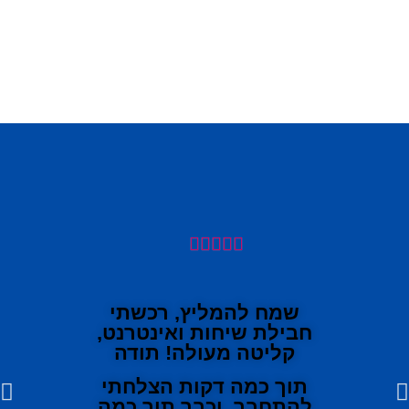





שמח להמליץ, רכשתי
חבילת שיחות ואינטרנט,
קליטה מעולה! תודה
תוך כמה דקות הצלחתי
להתחבר, וכבר תוך כמה