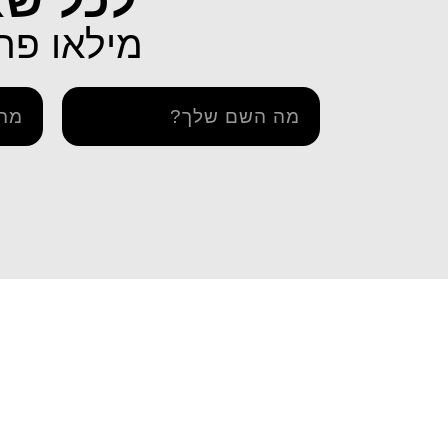
לכל שא
מילאו פרטים 
מידע ו
דרך אתר iESIM תוכלו לרכוש את
iESIM חבילות גלישה בחו"ל
בדיקת 
חבילת הגלישה המתאימה ביותר
הצהרה 
עבורכם במחירים מהנמוכים
תקנון ו
בישראל, וכך תוכלו לחסוך מאות