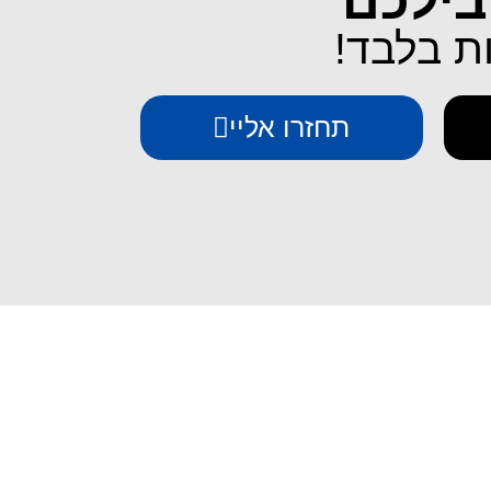
בילכם
תחזרו אליי
יצירת קשר
iESIM - חבילות גלישה בחו"ל
אודות iESIM
כתובת: עמל 1, ראש העין