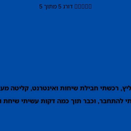





דורג 5 מתוך 5
ץ, רכשתי חבילת שיחות ואינטרנט, קליטה מעו
 להתחבר, וכבר תוך כמה דקות עשיתי שיחת וי