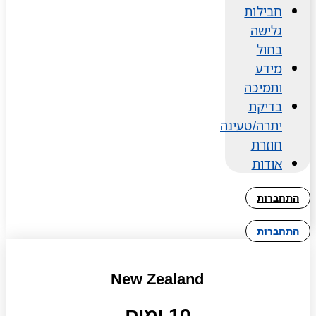
חבילות
גלישה
בחול
מידע
ותמיכה
בדיקת
יתרה/טעינה
חוזרת
אודות
התחברות
התחברות
New Zealand
10 ימים