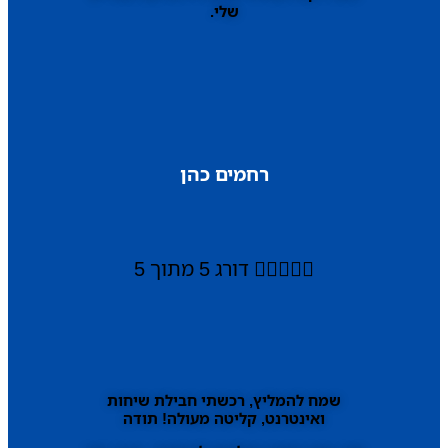
שלי.
רחמים כהן





דורג 5 מתוך 5
שמח להמליץ, רכשתי חבילת שיחות
ואינטרנט, קליטה מעולה! תודה