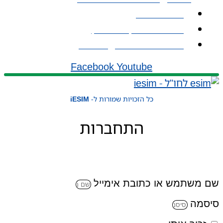
אודות iESIM
כתובת: עמל 1, ראש העין
אימייל: service@iesim.co.il
Facebook
Youtube
כל הזכויות שמורות ל-
iESIM
התחברות
שם משתמש או כתובת אימייל
סיסמה