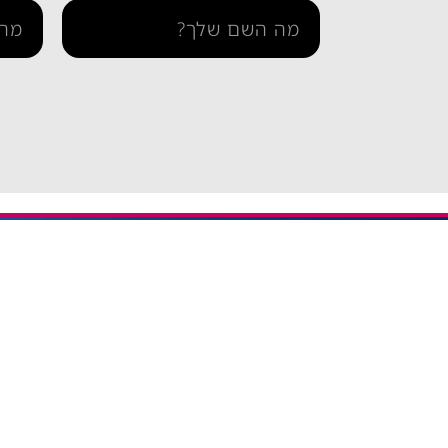
מידע ו
iESIM חבילות גלישה בחו"ל
דרך אתר iESIM תוכלו לרכוש את
בדיקת 
חבילת הגלישה המתאימה ביותר
הצהרה 
עבורכם במחירים מהנמוכים
תקנון 
בישראל, וכך תוכלו לחסוך מאות
שקלים על חבילת הגלישה בחו"ל