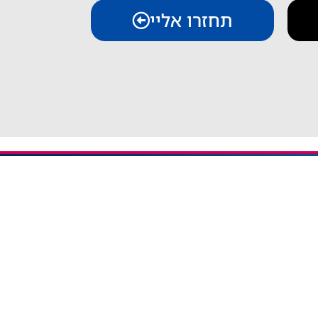
תחזרו אליי
יצירת קשר
iESIM - חבילות גלישה בחו"ל
אודות iESIM
כתובת: עמל 1, ראש העין
אימייל: service@iesim.co.il
 / אזורי Regional