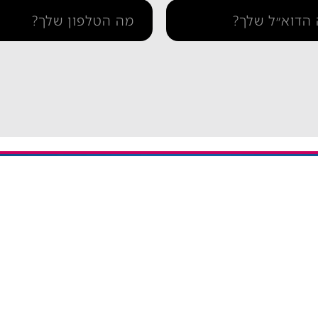
תמיכה
איך מתקינים eSIM באייפון
יתרה / טעינה חוזרת
איך מתקינים eSIM בסמסונג
והסדרי נגישות
איך מתקינים eSIM אנדרואיד​
ומדיניות פרטיות
esim באייפון
eSIM חבילות גלישה בחול
אי סים גלובלי Global eSIM
eSIM יבשתי