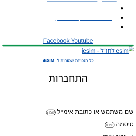
אודות iESIM
כתובת: עמל 1, ראש העין
אימייל: service@iesim.co.il
Facebook
Youtube
כל הזכויות שמורות ל-
iESIM
התחברות
שם משתמש או כתובת אימייל
סיסמה