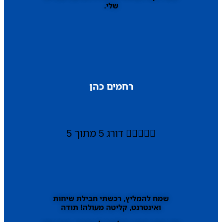
שלי.
רחמים כהן





דורג 5 מתוך 5
שמח להמליץ, רכשתי חבילת שיחות
ואינטרנט, קליטה מעולה! תודה