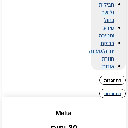
חבילות
גלישה
בחול
מידע
ותמיכה
בדיקת
יתרה/טעינה
חוזרת
אודות
התחברות
התחברות
Malta
30 ימים