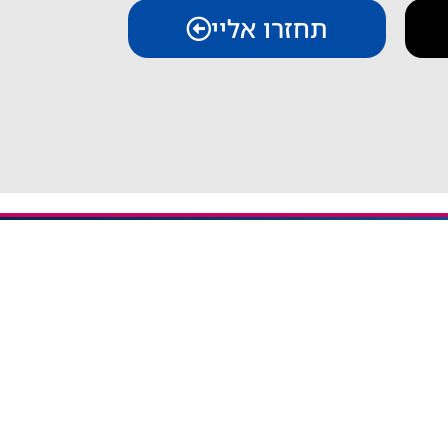
תחזרו אליי
יצירת קשר
iESIM - חבילות גלישה בחו"ל
אודות iESIM
כתובת: עמל 1, ראש העין
אימייל: service@iesim.co.il
 / אזורי Regional