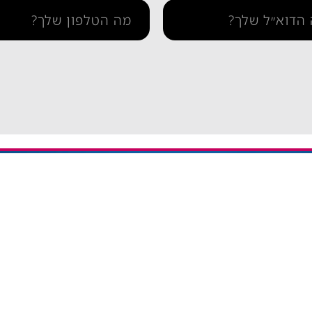
תמיכה
איך מתקינים eSIM באייפון
יתרה / טעינה חוזרת
איך מתקינים eSIM בסמסונג
והסדרי נגישות
איך מתקינים eSIM אנדרואיד​
ומדיניות פרטיות
esim באייפון
eSIM חבילות גלישה בחול
אי סים גלובלי Global eSIM
eSIM יבשתי