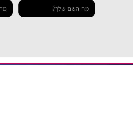
מידע ו
iESIM חבילות גלישה בחו"ל
דרך אתר iESIM תוכלו לרכוש את
בדיקת 
חבילת הגלישה המתאימה ביותר
הצהרה 
עבורכם במחירים מהנמוכים
תקנון 
בישראל, וכך תוכלו לחסוך מאות
שקלים על חבילת הגלישה בחו"ל