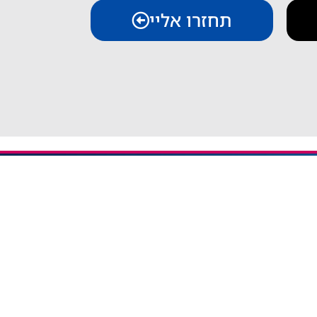
תחזרו אליי
יצירת קשר
iESIM - חבילות גלישה בחו"ל
אודות iESIM
כתובת: עמל 1, ראש העין
אימייל: service@iesim.co.il
 / אזורי Regional