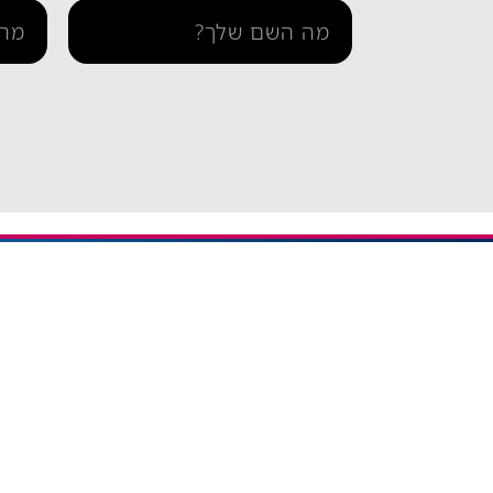
מידע ו
iESIM חבילות גלישה בחו"ל
דרך אתר iESIM תוכלו לרכוש את
בדיקת 
חבילת הגלישה המתאימה ביותר
הצהרה 
עבורכם במחירים מהנמוכים
תקנון 
בישראל, וכך תוכלו לחסוך מאות
שקלים על חבילת הגלישה בחו"ל