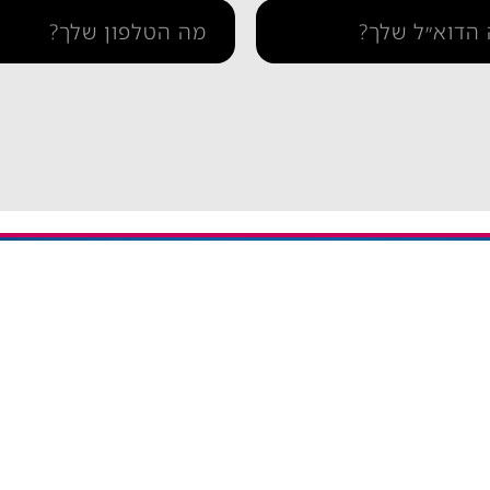
תמיכה
איך מתקינים eSIM באייפון
יתרה / טעינה חוזרת
איך מתקינים eSIM בסמסונג
והסדרי נגישות
איך מתקינים eSIM אנדרואיד​
ומדיניות פרטיות
esim באייפון
eSIM חבילות גלישה בחול
אי סים גלובלי Global eSIM
eSIM יבשתי