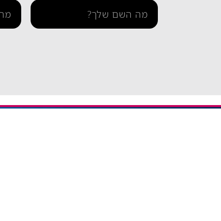
מידע ו
iESIM חבילות גלישה בחו"ל
דרך אתר iESIM תוכלו לרכוש את
בדיקת 
חבילת הגלישה המתאימה ביותר
הצהרה 
עבורכם במחירים מהנמוכים
תקנון 
בישראל, וכך תוכלו לחסוך מאות
שקלים על חבילת הגלישה בחו"ל