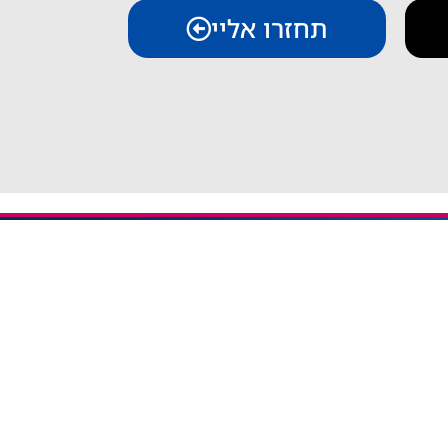
תחזרו אליי
יצירת קשר
iESIM - חבילות גלישה בחו"ל
אודות iESIM
כתובת: עמל 1, ראש העין
אימייל: service@iesim.co.il
 / אזורי Regional