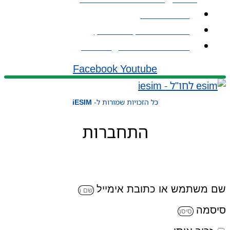
אודות iESIM
כתובת: עמל 1, ראש העין
אימייל: service@iesim.co.il
Facebook
Youtube
כל הזכויות שמורות ל-
iESIM
התחברות
שם משתמש או כתובת אימייל
סיסמה