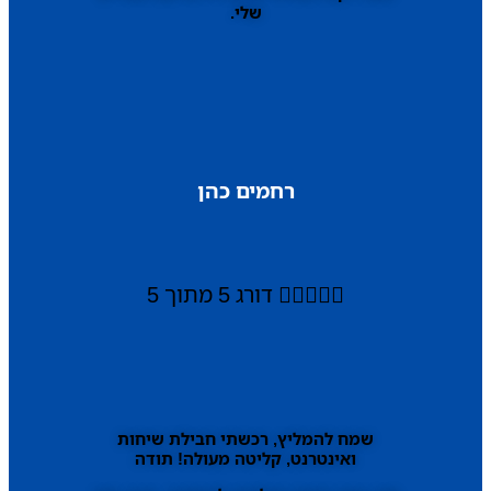
שלי.
רחמים כהן





דורג 5 מתוך 5
שמח להמליץ, רכשתי חבילת שיחות
ואינטרנט, קליטה מעולה! תודה