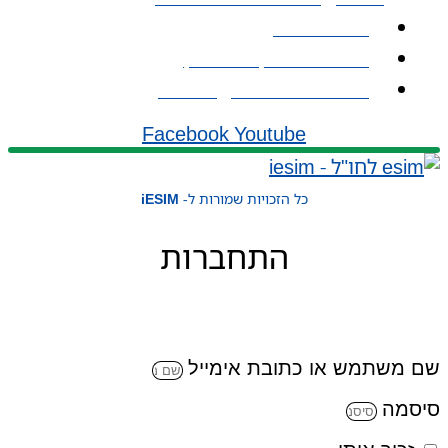
אודות iESIM
כתובת: עמל 1, ראש העין
אימייל: service@iesim.co.il
Facebook
Youtube
כל הזכויות שמורות ל-
iESIM
התחברות
שם משתמש או כתובת אימייל
סיסמה