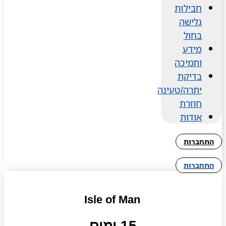
חבילות
גלישה
בחול
מידע
ותמיכה
בדיקת
יתרה/טעינה
חוזרת
אודות
התחברות
התחברות
Isle of Man
15 ימים