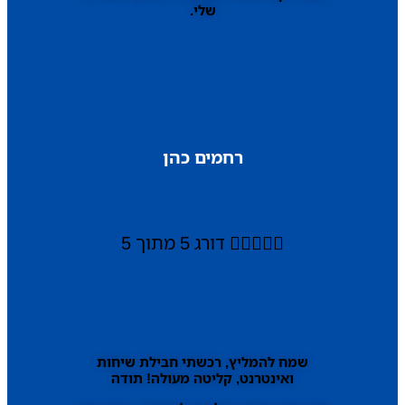
שלי.
רחמים כהן





דורג 5 מתוך 5
שמח להמליץ, רכשתי חבילת שיחות
ואינטרנט, קליטה מעולה! תודה