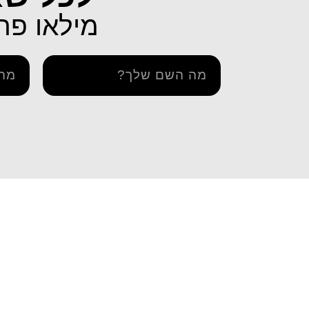
מילאו פרטים 
מידע ו
דרך אתר iESIM תוכלו לרכוש את
iESIM חבילות גלישה בחו"ל
בדיקת 
חבילת הגלישה המתאימה ביותר
הצהרה 
עבורכם במחירים מהנמוכים
תקנון ו
בישראל, וכך תוכלו לחסוך מאות