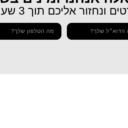
ונחזור אליכם תוך 3 שעות בלבד!
תמיכה
איך מתקינים eSIM באייפון
יתרה / טעינה חוזרת
איך מתקינים eSIM בסמסונג
והסדרי נגישות
איך מתקינים eSIM אנדרואיד​
מדיניות פרטיות
esim באייפון