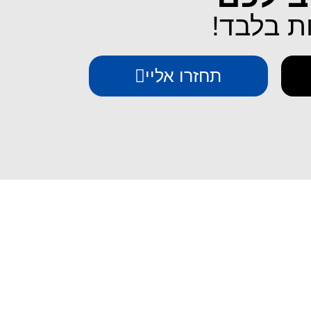
תחזרו אליי
יצירת קשר
iESIM - חבילות גלישה בחו"ל
אודות iESIM
כתובת: עמל 1, ראש העין
אימייל: service@iesim.co.il