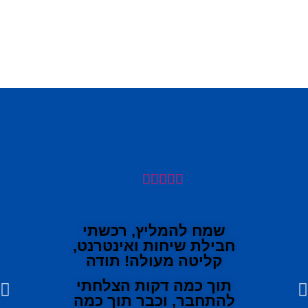





שמח להמליץ, רכשתי
חבילת שיחות ואינטרנט,
קליטה מעולה! תודה
תוך כמה דקות הצלחתי
להתחבר, וכבר תוך כמה