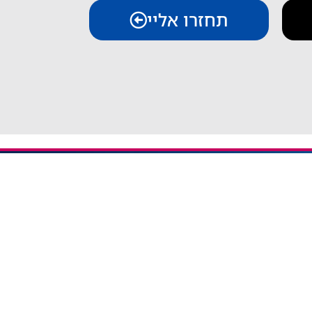
תחזרו אליי
יצירת קשר
iESIM - חבילות גלישה בחו"ל
אודות iESIM
כתובת: עמל 1, ראש העין
אימייל: service@iesim.co.il
 / אזורי Regional