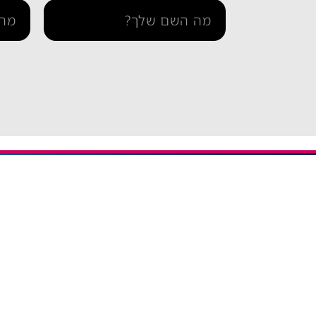
מידע ו
iESIM חבילות גלישה בחו"ל
דרך אתר iESIM תוכלו לרכוש את
בדיקת 
חבילת הגלישה המתאימה ביותר
הצהרה 
עבורכם במחירים מהנמוכים
תקנון 
בישראל, וכך תוכלו לחסוך מאות
שקלים על חבילת הגלישה בחו"ל