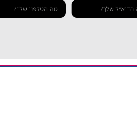
תמיכה
איך מתקינים eSIM באייפון
יתרה / טעינה חוזרת
איך מתקינים eSIM בסמסונג
והסדרי נגישות
איך מתקינים eSIM אנדרואיד​
ומדיניות פרטיות
esim באייפון
eSIM חבילות גלישה בחול
אי סים גלובלי Global eSIM
eSIM יבשתי