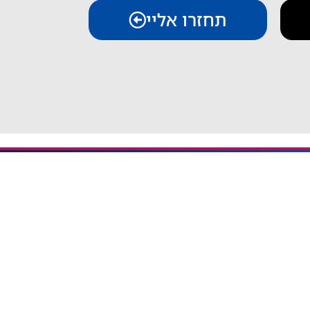
תחזרו אליי
יצירת קשר
iESIM - חבילות גלישה בחו"ל
אודות iESIM
כתובת: עמל 1, ראש העין
אימייל: service@iesim.co.il
 / אזורי Regional