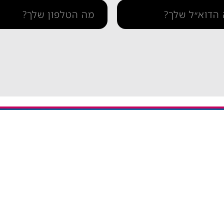
תמיכה
איך מתקינים eSIM באייפון
יתרה / טעינה חוזרת
איך מתקינים eSIM בסמסונג
והסדרי נגישות
איך מתקינים eSIM אנדרואיד​
ומדיניות פרטיות
esim באייפון
eSIM חבילות גלישה בחול
אי סים גלובלי Global eSIM
eSIM יבשתי