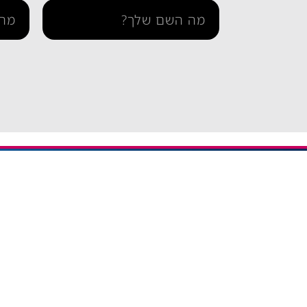
מידע ו
iESIM חבילות גלישה בחו"ל
דרך אתר iESIM תוכלו לרכוש את
בדיקת 
חבילת הגלישה המתאימה ביותר
הצהרה 
עבורכם במחירים מהנמוכים
תקנון 
בישראל, וכך תוכלו לחסוך מאות
שקלים על חבילת הגלישה בחו"ל