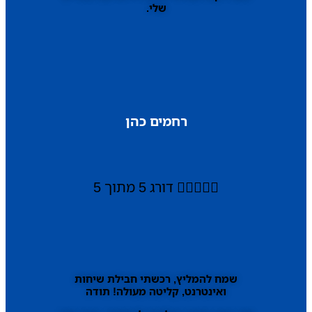
שלי.
רחמים כהן





דורג 5 מתוך 5
שמח להמליץ, רכשתי חבילת שיחות
ואינטרנט, קליטה מעולה! תודה