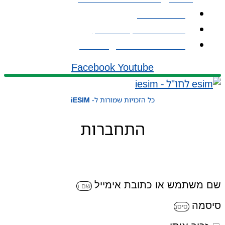
אודות iESIM
כתובת: עמל 1, ראש העין
אימייל: service@iesim.co.il
Facebook
Youtube
כל הזכויות שמורות ל-
iESIM
התחברות
שם משתמש או כתובת אימייל
סיסמה