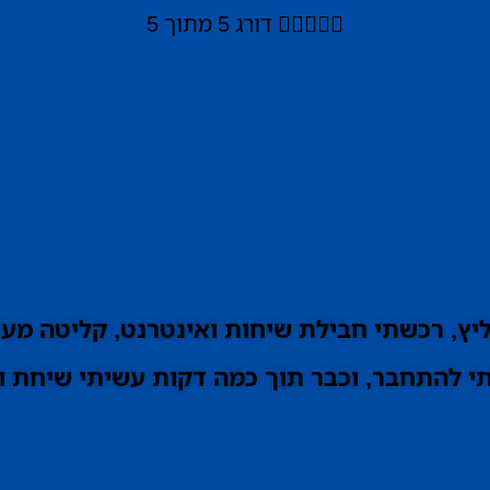





דורג 5 מתוך 5
ץ, רכשתי חבילת שיחות ואינטרנט, קליטה מעו
 להתחבר, וכבר תוך כמה דקות עשיתי שיחת וי