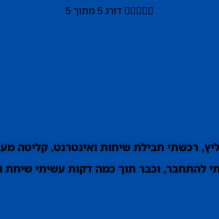





דורג 5 מתוך 5
ץ, רכשתי חבילת שיחות ואינטרנט, קליטה מעו
 להתחבר, וכבר תוך כמה דקות עשיתי שיחת וי