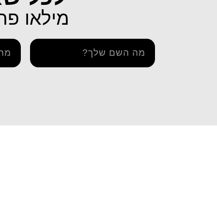
מילאו פרטים 
מידע ו
דרך אתר iESIM תוכלו לרכוש את
iESIM חבילות גלישה בחו"ל
בדיקת 
חבילת הגלישה המתאימה ביותר
הצהרה 
עבורכם במחירים מהנמוכים
תקנון ו
בישראל, וכך תוכלו לחסוך מאות