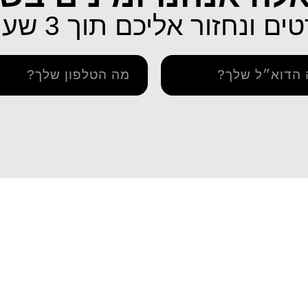
ונחזור אליכם תוך 3 שעות בלבד!
תמיכה
איך מתקינים eSIM באייפון
יתרה / טעינה חוזרת
איך מתקינים eSIM בסמסונג
והסדרי נגישות
איך מתקינים eSIM אנדרואיד​
מדיניות פרטיות
esim באייפון