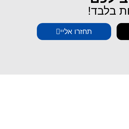
תחזרו אליי
יצירת קשר
iESIM - חבילות גלישה בחו"ל
אודות iESIM
כתובת: עמל 1, ראש העין
אימייל: service@iesim.co.il