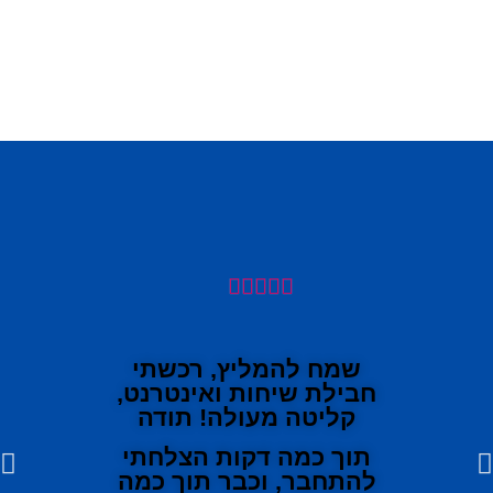





שמח להמליץ, רכשתי
חבילת שיחות ואינטרנט,
קליטה מעולה! תודה
תוך כמה דקות הצלחתי
להתחבר, וכבר תוך כמה