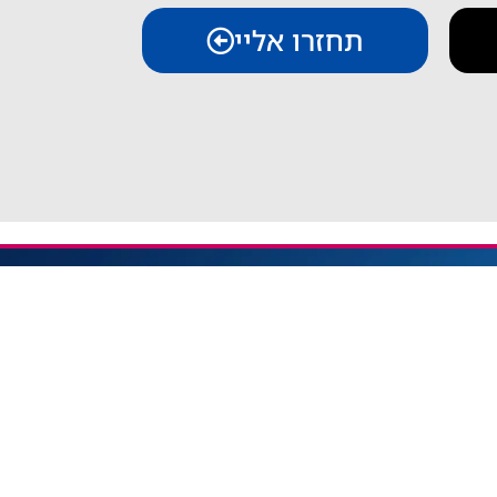
תחזרו אליי
יצירת קשר
iESIM - חבילות גלישה בחו"ל
אודות iESIM
כתובת: עמל 1, ראש העין
אימייל: service@iesim.co.il
 / אזורי Regional