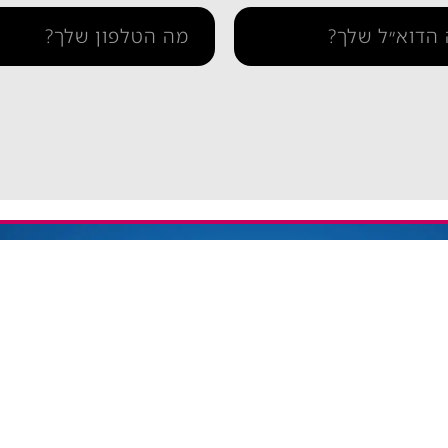
תמיכה
איך מתקינים eSIM באייפון
יתרה / טעינה חוזרת
איך מתקינים eSIM בסמסונג
והסדרי נגישות
איך מתקינים eSIM אנדרואיד​
ומדיניות פרטיות
esim באייפון
eSIM חבילות גלישה בחול
אי סים גלובלי Global eSIM
eSIM יבשתי