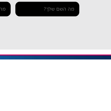
מידע ו
iESIM חבילות גלישה בחו"ל
דרך אתר iESIM תוכלו לרכוש את
בדיקת 
חבילת הגלישה המתאימה ביותר
הצהרה 
עבורכם במחירים מהנמוכים
תקנון 
בישראל, וכך תוכלו לחסוך מאות
שקלים על חבילת הגלישה בחו"ל