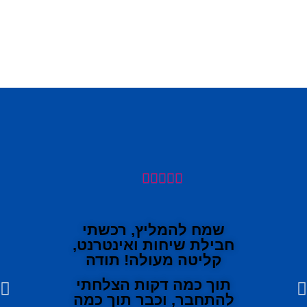





שמח להמליץ, רכשתי
חבילת שיחות ואינטרנט,
קליטה מעולה! תודה
תוך כמה דקות הצלחתי
להתחבר, וכבר תוך כמה