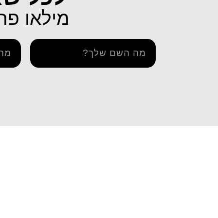
מילאו פרטים 
מידע ו
דרך אתר iESIM תוכלו לרכוש את
iESIM חבילות גלישה בחו"ל
בדיקת 
חבילת הגלישה המתאימה ביותר
הצהרה 
עבורכם במחירים מהנמוכים
תקנון ו
בישראל, וכך תוכלו לחסוך מאות