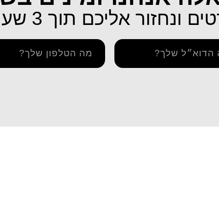
ונחזור אליכם תוך 3 שעות בלבד!
תמיכה
איך מתקינים eSIM באייפון
יתרה / טעינה חוזרת
איך מתקינים eSIM בסמסונג
והסדרי נגישות
איך מתקינים eSIM אנדרואיד​
מדיניות פרטיות
esim באייפון