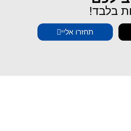
תחזרו אליי
יצירת קשר
iESIM - חבילות גלישה בחו"ל
אודות iESIM
כתובת: עמל 1, ראש העין
אימייל: service@iesim.co.il