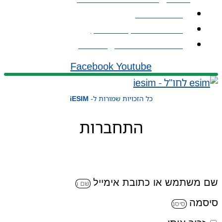
אודות iESIM
כתובת: עמל 1, ראש העין
אימייל: service@iesim.co.il
Facebook
Youtube
כל הזכויות שמורות ל-
iESIM
התחברות
שם משתמש או כתובת אימייל
סיסמה