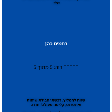
שלי.
רחמים כהן





דורג 5 מתוך 5
שמח להמליץ, רכשתי חבילת שיחות
ואינטרנט, קליטה מעולה! תודה