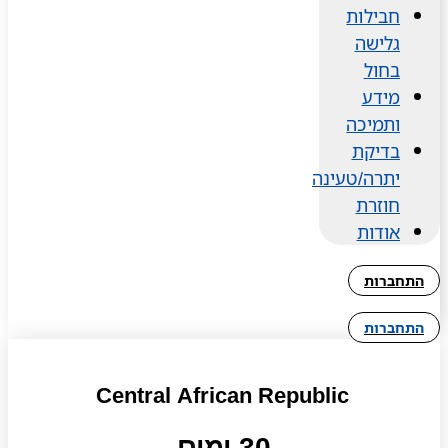
חבילות
גלישה
בחול
מידע
ותמיכה
בדיקת
יתרה/טעינה
חוזרת
אודות
התחברות
התחברות
Central African Republic
30 ימים