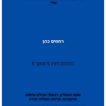
שלי.
רחמים כהן





דורג 5 מתוך 5
שמח להמליץ, רכשתי חבילת שיחות
ואינטרנט, קליטה מעולה! תודה