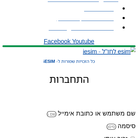
אודות iESIM
כתובת: עמל 1, ראש העין
אימייל: service@iesim.co.il
Facebook
Youtube
כל הזכויות שמורות ל-
iESIM
התחברות
שם משתמש או כתובת אימייל
סיסמה