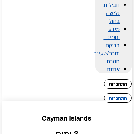
חבילות
גלישה
בחול
מידע
ותמיכה
בדיקת
יתרה/טעינה
חוזרת
אודות
התחברות
התחברות
Cayman Islands
3 ימים