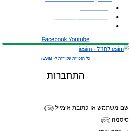
אודות iESIM
כתובת: עמל 1, ראש העין
אימייל: service@iesim.co.il
Facebook
Youtube
כל הזכויות שמורות ל-
iESIM
התחברות
שם משתמש או כתובת אימייל
סיסמה