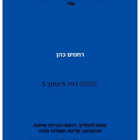
שלי.
רחמים כהן





דורג 5 מתוך 5
שמח להמליץ, רכשתי חבילת שיחות
ואינטרנט, קליטה מעולה! תודה