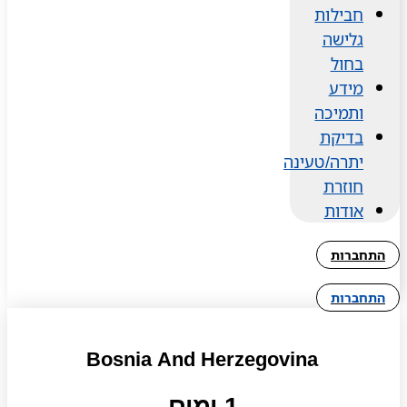
חבילות
גלישה
בחול
מידע
ותמיכה
בדיקת
יתרה/טעינה
חוזרת
אודות
התחברות
התחברות
Bosnia And Herzegovina
1 ימים