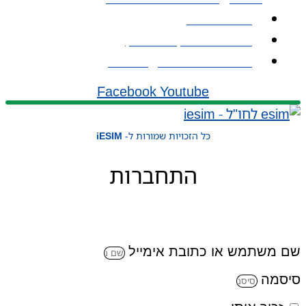
אודות iESIM
כתובת: עמל 1, ראש העין
אימייל: service@iesim.co.il
Facebook
Youtube
כל הזכויות שמורות ל-
iESIM
התחברות
שם משתמש או כתובת אימייל
סיסמה