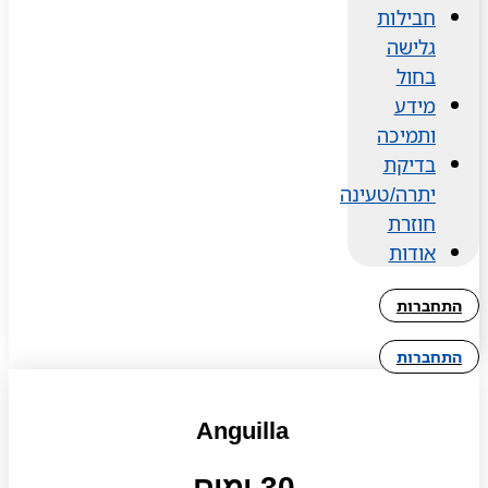
חבילות
גלישה
בחול
מידע
ותמיכה
בדיקת
יתרה/טעינה
חוזרת
אודות
התחברות
התחברות
Anguilla
30 ימים