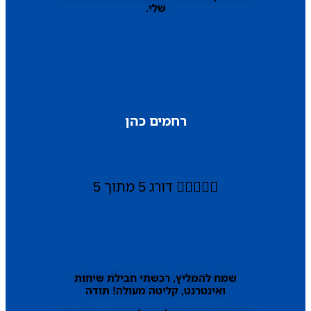
שלי.
רחמים כהן





דורג 5 מתוך 5
שמח להמליץ, רכשתי חבילת שיחות
ואינטרנט, קליטה מעולה! תודה