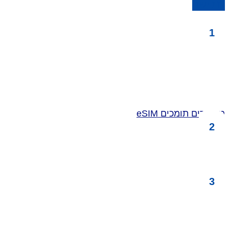
לרכישה
1
נכנסים להגדרות
מוודאים שהטלפון
תומך בטכנולגית eSim
מכשירים תומכים eSIM
2
בוחרים ורוכשים חבילת גלישה
ומיד תקבלו את ה-קוד QR באימייל
3
נכנסים להגדרות מכשיר
מנהל הסים ולוחצים על הוספת - eSIM