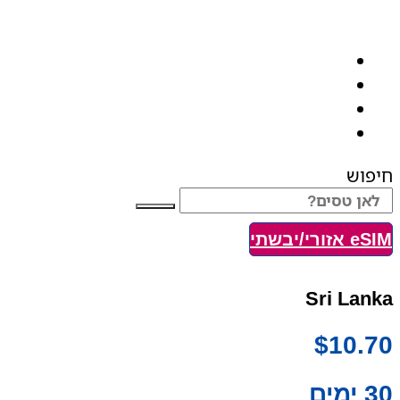
חבילת גלישה בחו"ל
iEsim – מחוברים לרשתות החזקות בעולם
מעל 200 מדינות
הרשתות החזקות בעולם
חיבור אמין וחזק
חבילות אי סים החל מ- 3.9$
חיפוש
eSIM אזורי/יבשתי
Sri Lanka
$
10.70
30 ימים