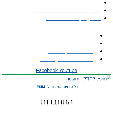
אי סים גלובלי Global eSIM
eSIM יבשתי / אזורי Regional eSIM
eSIM מקומי – Local eSIM
יצירת קשר
iESIM - חבילות גלישה בחו"ל
אודות iESIM
כתובת: עמל 1, ראש העין
אימייל: service@iesim.co.il
Facebook
Youtube
כל הזכויות שמורות ל-
iESIM
התחברות