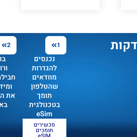
2
1
נכנסים
בו
להגדרות
ורו
מוודאים
חבילת
שהטלפון
ומיד
תומך
בטכנולגית
באי
eSim
מכשירים
תומכים
eSIM