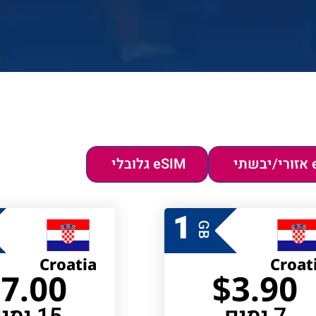
תי
eSIM גלובלי
1
GB
Croatia
Croat
$
7.00
$
3.90