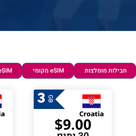
חבילות מומלצות
eSIM מקומי
eSIM אזורי/יבש
3
GB
ia
Croatia
$
9.00