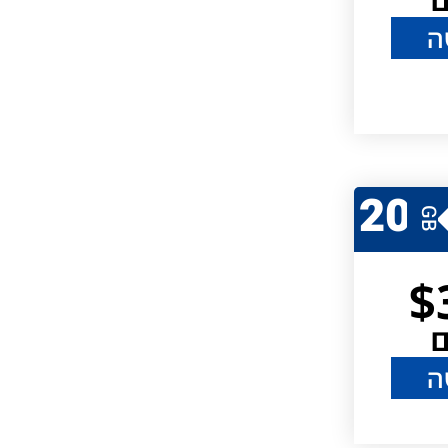
ה
20
GB
$
ה