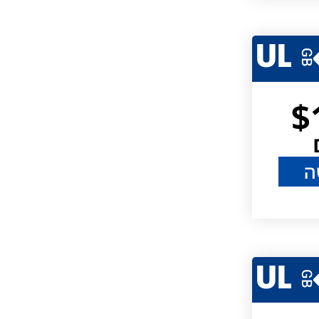
UL
GB
$
ה
UL
GB