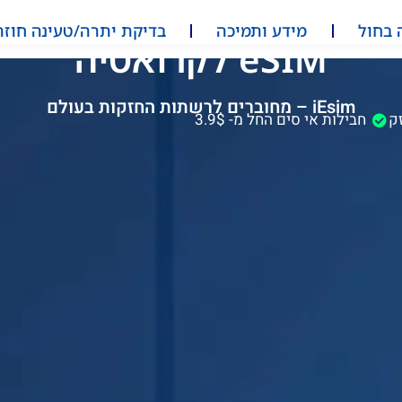
 בחול
מידע ותמיכה
בדיקת יתרה/טעינה חוזר
eSIM לקרואטיה
iEsim – מחוברים לרשתות החזקות בעולם
זק
חבילות אי סים החל מ- 3.9$