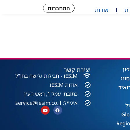
התחברות
ת
אודות
יצירת קשר
iESIM - חבילות גלישה בחו"ל
אודות iESIM
כתובת: עמל 1, ראש העין
אימייל: service@iesim.co.il
 / אזורי Regional