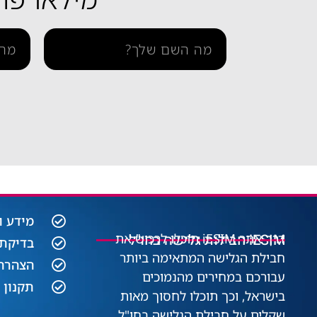
מידע ו
iESIM חבילות גלישה בחו"ל
דרך אתר iESIM תוכלו לרכוש את
בדיקת 
חבילת הגלישה המתאימה ביותר
הצהרה 
עבורכם במחירים מהנמוכים
תקנון 
בישראל, וכך תוכלו לחסוך מאות
שקלים על חבילת הגלישה בחו"ל