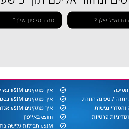
תמיכה
איך מתקינים eSIM באייפון
יתרה / טעינה חוזרת
איך מתקינים eSIM בסמסונג
והסדרי נגישות
איך מתקינים eSIM אנדרואיד​
ומדיניות פרטיות
esim באייפון
eSIM חבילות גלישה בחול